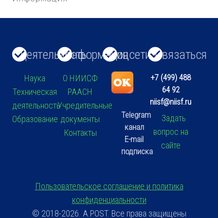
Деятельность
Информация
Соцсети
Связаться
+7 (499) 488
Наука
О НИИСФ
64 92
Техническая
РААСН
niisf@niisf.ru
деятельность
Учредительные
Telegram
Задать
Образование
документы
канал
вопрос на
Контакты
E-mail
сайте
подписка
Пользовательское соглашение и политика
конфиденциальности
© 2018-2026. A.POST. Все права защищены