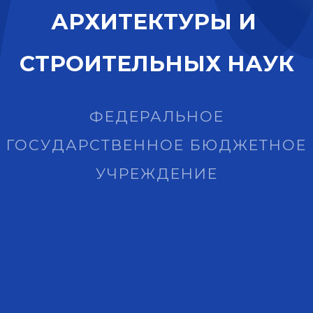
А
Р
Х
И
Т
Е
К
Т
У
Р
Ы
И
С
Т
Р
О
И
Т
Е
Л
Ь
Н
Ы
Х
Н
А
У
К
ФЕДЕРАЛЬНОЕ
ГОСУДАРСТВЕННОЕ БЮДЖЕТНОЕ
УЧРЕЖДЕНИЕ