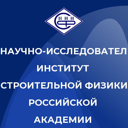
Н
А
У
Ч
Н
О
-
И
С
С
Л
Е
Д
О
В
А
Т
Е
Л
И
Н
С
Т
И
Т
У
Т
С
Т
Р
О
И
Т
Е
Л
Ь
Н
О
Й
Ф
И
З
И
К
И
Р
О
С
С
И
Й
С
К
О
Й
А
К
А
Д
Е
М
И
И