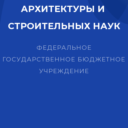
А
Р
Х
И
Т
Е
К
Т
У
Р
Ы
И
С
Т
Р
О
И
Т
Е
Л
Ь
Н
Ы
Х
Н
А
У
К
ФЕДЕРАЛЬНОЕ
ГОСУДАРСТВЕННОЕ БЮДЖЕТНОЕ
УЧРЕЖДЕНИЕ