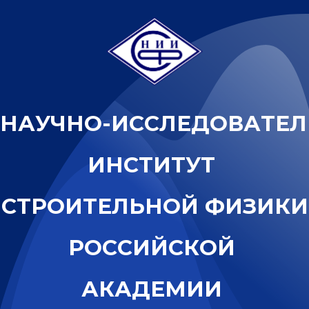
Н
А
У
Ч
Н
О
-
И
С
С
Л
Е
Д
О
В
А
Т
Е
Л
И
Н
С
Т
И
Т
У
Т
С
Т
Р
О
И
Т
Е
Л
Ь
Н
О
Й
Ф
И
З
И
К
И
Р
О
С
С
И
Й
С
К
О
Й
А
К
А
Д
Е
М
И
И