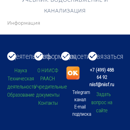
УЧЕБНИК. ВОДОСНАБЖЕНИЕ И
КАНАЛИЗАЦИЯ
Информация
Деятельность
Информация
Соцсети
Связаться
+7 (499) 488
Наука
О НИИСФ
64 92
Техническая
РААСН
niisf@niisf.ru
деятельность
Учредительные
Telegram
Задать
Образование
документы
канал
вопрос на
Контакты
E-mail
сайте
подписка