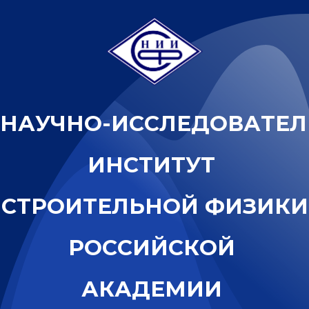
Н
А
У
Ч
Н
О
-
И
С
С
Л
Е
Д
О
В
А
Т
Е
Л
И
Н
С
Т
И
Т
У
Т
С
Т
Р
О
И
Т
Е
Л
Ь
Н
О
Й
Ф
И
З
И
К
И
Р
О
С
С
И
Й
С
К
О
Й
А
К
А
Д
Е
М
И
И