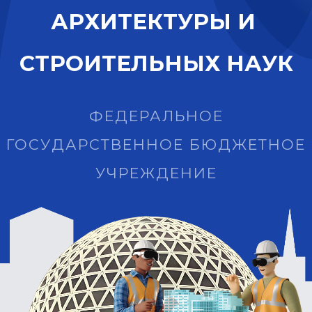
А
Р
Х
И
Т
Е
К
Т
У
Р
Ы
И
С
Т
Р
О
И
Т
Е
Л
Ь
Н
Ы
Х
Н
А
У
К
ФЕДЕРАЛЬНОЕ
ГОСУДАРСТВЕННОЕ БЮДЖЕТНОЕ
УЧРЕЖДЕНИЕ