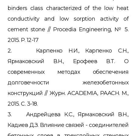
binders class characterized of the low heat
conductivity and low sorption activity of
cement stone // Procedia Engineering, № 5.
2015. P. 12-17
2. Карпенко Н.И., Карпенко С.Н.,
Ярмаковский В.Н., Ерофеев В.Т. О
современных методах обеспечения
долговечности железобетонных
конструкций // Журн. ACADEMIA, РААСН. М.,
2015. С. 3-18.
3. Андрейцева К.С., Ярмаковский В.Н.,
Кадиев Д.З. Влияние связей - соединителей
бетонных слоев в трехслойных стеновых