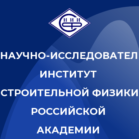
Н
А
У
Ч
Н
О
-
И
С
С
Л
Е
Д
О
В
А
Т
Е
Л
И
Н
С
Т
И
Т
У
Т
С
Т
Р
О
И
Т
Е
Л
Ь
Н
О
Й
Ф
И
З
И
К
И
Р
О
С
С
И
Й
С
К
О
Й
А
К
А
Д
Е
М
И
И