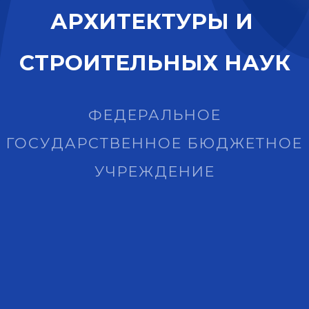
А
Р
Х
И
Т
Е
К
Т
У
Р
Ы
И
С
Т
Р
О
И
Т
Е
Л
Ь
Н
Ы
Х
Н
А
У
К
ФЕДЕРАЛЬНОЕ
ГОСУДАРСТВЕННОЕ БЮДЖЕТНОЕ
УЧРЕЖДЕНИЕ