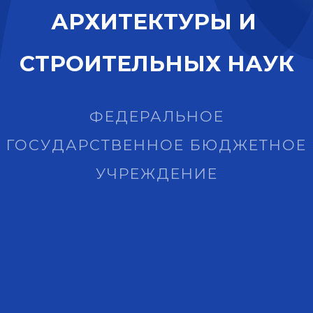
А
Р
Х
И
Т
Е
К
Т
У
Р
Ы
И
С
Т
Р
О
И
Т
Е
Л
Ь
Н
Ы
Х
Н
А
У
К
ФЕДЕРАЛЬНОЕ
ГОСУДАРСТВЕННОЕ БЮДЖЕТНОЕ
УЧРЕЖДЕНИЕ