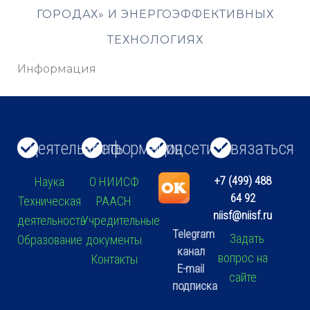
ГОРОДАХ» И ЭНЕРГОЭФФЕКТИВНЫХ
ТЕХНОЛОГИЯХ
Информация
Деятельность
Информация
Соцсети
Связаться
+7 (499) 488
Наука
О НИИСФ
64 92
Техническая
РААСН
niisf@niisf.ru
деятельность
Учредительные
Telegram
Задать
Образование
документы
канал
вопрос на
Контакты
E-mail
сайте
подписка