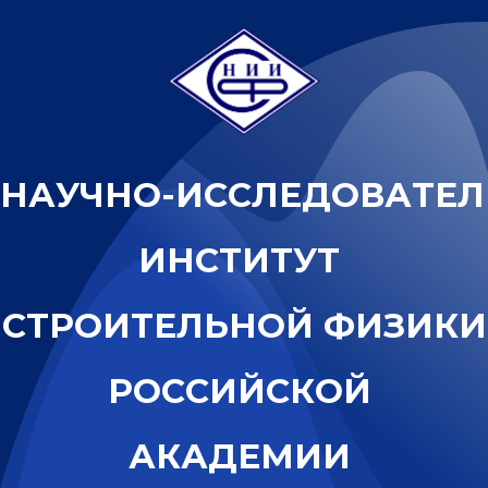
Н
А
У
Ч
Н
О
-
И
С
С
Л
Е
Д
О
В
А
Т
Е
Л
И
Н
С
Т
И
Т
У
Т
С
Т
Р
О
И
Т
Е
Л
Ь
Н
О
Й
Ф
И
З
И
К
И
Р
О
С
С
И
Й
С
К
О
Й
А
К
А
Д
Е
М
И
И