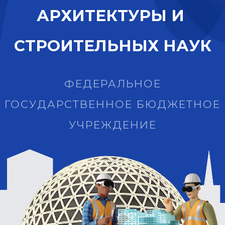
А
Р
Х
И
Т
Е
К
Т
У
Р
Ы
И
С
Т
Р
О
И
Т
Е
Л
Ь
Н
Ы
Х
Н
А
У
К
ФЕДЕРАЛЬНОЕ
ГОСУДАРСТВЕННОЕ БЮДЖЕТНОЕ
УЧРЕЖДЕНИЕ