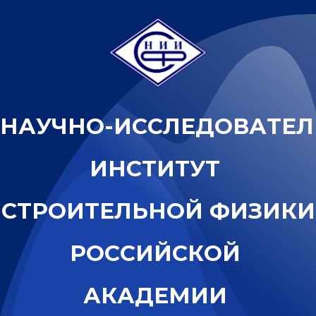
Н
А
У
Ч
Н
О
-
И
С
С
Л
Е
Д
О
В
А
Т
Е
Л
И
Н
С
Т
И
Т
У
Т
С
Т
Р
О
И
Т
Е
Л
Ь
Н
О
Й
Ф
И
З
И
К
И
Р
О
С
С
И
Й
С
К
О
Й
А
К
А
Д
Е
М
И
И