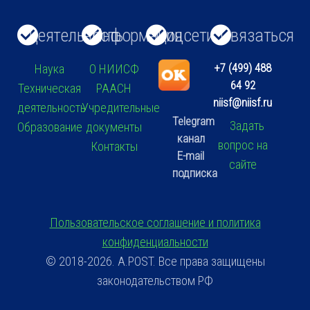
Деятельность
Информация
Соцсети
Связаться
+7 (499) 488
Наука
О НИИСФ
64 92
Техническая
РААСН
niisf@niisf.ru
деятельность
Учредительные
Telegram
Задать
Образование
документы
канал
вопрос на
Контакты
E-mail
сайте
подписка
Пользовательское соглашение и политика
конфиденциальности
© 2018-2026. A.POST. Все права защищены
законодательством РФ