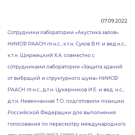
07.09.2022
Сотрудники лаборатории «Акустика залов»
НИИСФ РААСН гл.н.с , к.т.н. Сухов В.Н. и вед.н.с.,
к.т.н. Щиржецкий Х.А. совместно с
сотрудниками лаборатории «Защита зданий
от вибраций и структурного шума» НИИСФ
РААСН гл.н.с., д.т.н. Цукерников И.Е. и вед. н.с.,
д.т.н. Невенчанная Т.О. подготовили позиции
Российской Федерации для выполнения
голосования по пересмотру международного