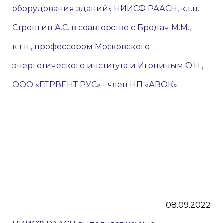
оборудования зданий» НИИСФ РААСН, к.т.н.
Стронгин А.С. в соавторстве с Бродач М.М.,
к.т.н., профессором Московского
энергетического института и Игониным О.Н.,
ООО «ГЕРВЕНТ РУС» - член НП «АВОК».
08.09.2022