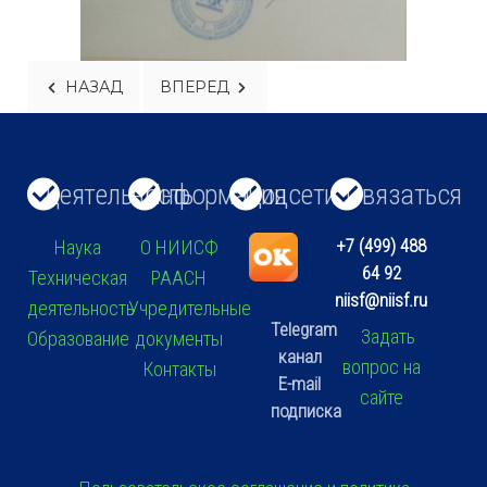
ПРЕДЫДУЩИЙ: НОВОСТИ 24
СЛЕДУЮЩИЙ: НОВОСТИ 26
НАЗАД
ВПЕРЕД
Деятельность
Информация
Соцсети
Связаться
+7 (499) 488
Наука
О НИИСФ
64 92
Техническая
РААСН
niisf@niisf.ru
деятельность
Учредительные
Telegram
Задать
Образование
документы
канал
вопрос на
Контакты
E-mail
сайте
подписка