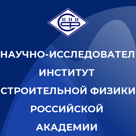
Н
А
У
Ч
Н
О
-
И
С
С
Л
Е
Д
О
В
А
Т
Е
Л
И
Н
С
Т
И
Т
У
Т
С
Т
Р
О
И
Т
Е
Л
Ь
Н
О
Й
Ф
И
З
И
К
И
Р
О
С
С
И
Й
С
К
О
Й
А
К
А
Д
Е
М
И
И