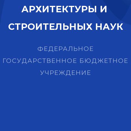
А
Р
Х
И
Т
Е
К
Т
У
Р
Ы
И
С
Т
Р
О
И
Т
Е
Л
Ь
Н
Ы
Х
Н
А
У
К
ФЕДЕРАЛЬНОЕ
ГОСУДАРСТВЕННОЕ БЮДЖЕТНОЕ
УЧРЕЖДЕНИЕ