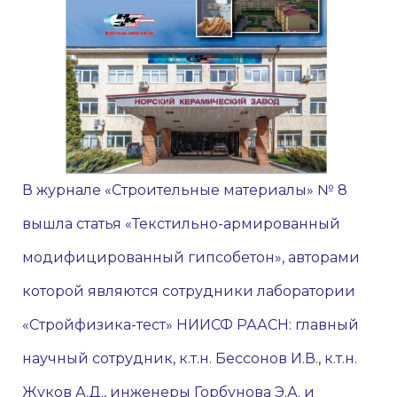
В журнале «Строительные материалы» № 8
вышла статья «Текстильно-армированный
модифицированный гипсобетон», авторами
которой являются сотрудники лаборатории
«Стройфизика-тест» НИИСФ РААСН: главный
научный сотрудник, к.т.н. Бессонов И.В., к.т.н.
Жуков А.Д., инженеры Горбунова Э.А. и