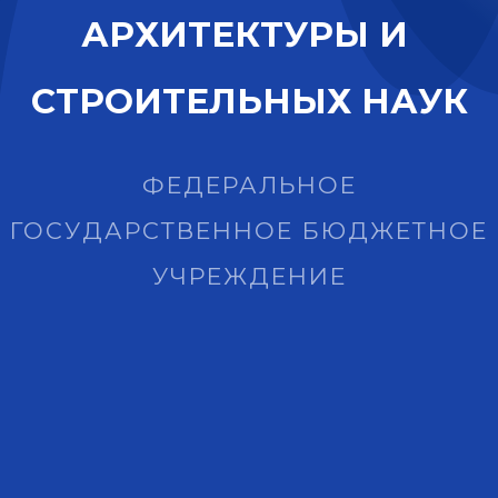
А
Р
Х
И
Т
Е
К
Т
У
Р
Ы
И
С
Т
Р
О
И
Т
Е
Л
Ь
Н
Ы
Х
Н
А
У
К
ФЕДЕРАЛЬНОЕ
ГОСУДАРСТВЕННОЕ БЮДЖЕТНОЕ
УЧРЕЖДЕНИЕ