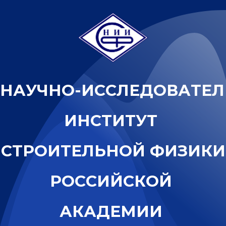
Н
А
У
Ч
Н
О
-
И
С
С
Л
Е
Д
О
В
А
Т
Е
Л
И
Н
С
Т
И
Т
У
Т
С
Т
Р
О
И
Т
Е
Л
Ь
Н
О
Й
Ф
И
З
И
К
И
Р
О
С
С
И
Й
С
К
О
Й
А
К
А
Д
Е
М
И
И