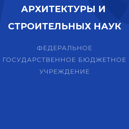
А
Р
Х
И
Т
Е
К
Т
У
Р
Ы
И
С
Т
Р
О
И
Т
Е
Л
Ь
Н
Ы
Х
Н
А
У
К
ФЕДЕРАЛЬНОЕ
ГОСУДАРСТВЕННОЕ БЮДЖЕТНОЕ
УЧРЕЖДЕНИЕ