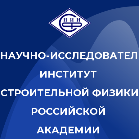
Н
А
У
Ч
Н
О
-
И
С
С
Л
Е
Д
О
В
А
Т
Е
Л
И
Н
С
Т
И
Т
У
Т
С
Т
Р
О
И
Т
Е
Л
Ь
Н
О
Й
Ф
И
З
И
К
И
Р
О
С
С
И
Й
С
К
О
Й
А
К
А
Д
Е
М
И
И