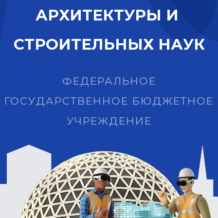
А
Р
Х
И
Т
Е
К
Т
У
Р
Ы
И
С
Т
Р
О
И
Т
Е
Л
Ь
Н
Ы
Х
Н
А
У
К
ФЕДЕРАЛЬНОЕ
ГОСУДАРСТВЕННОЕ БЮДЖЕТНОЕ
УЧРЕЖДЕНИЕ