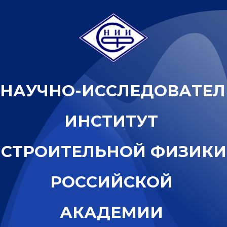
Н
А
У
Ч
Н
О
-
И
С
С
Л
Е
Д
О
В
А
Т
Е
Л
И
Н
С
Т
И
Т
У
Т
С
Т
Р
О
И
Т
Е
Л
Ь
Н
О
Й
Ф
И
З
И
К
И
Р
О
С
С
И
Й
С
К
О
Й
А
К
А
Д
Е
М
И
И