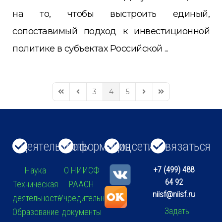
на то, чтобы выстроить единый,
сопоставимый подход к инвестиционной
политике в субъектах Российской ...
3
4
5
First Page
Previous Page
Next Page
Last Page
Деятельность
Информация
Соцсети
Связаться
+7 (499) 488
Наука
О НИИСФ
64 92
Техническая
РААСН
niisf@niisf.ru
деятельность
Учредительные
Задать
Образование
документы