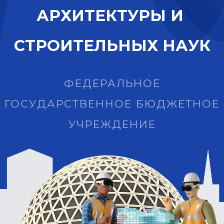
А
Р
Х
И
Т
Е
К
Т
У
Р
Ы
И
С
Т
Р
О
И
Т
Е
Л
Ь
Н
Ы
Х
Н
А
У
К
ФЕДЕРАЛЬНОЕ
ГОСУДАРСТВЕННОЕ БЮДЖЕТНОЕ
УЧРЕЖДЕНИЕ