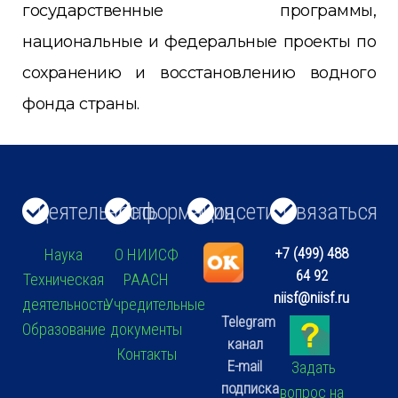
государственные программы,
национальные и федеральные проекты по
сохранению и восстановлению водного
фонда страны.
Деятельность
Информация
Соцсети
Связаться
+7 (499) 488
Наука
О НИИСФ
64 92
Техническая
РААСН
niisf@niisf.ru
деятельность
Учредительные
Telegram
Образование
документы
канал
Контакты
E-mail
Задать
подписка
вопрос на