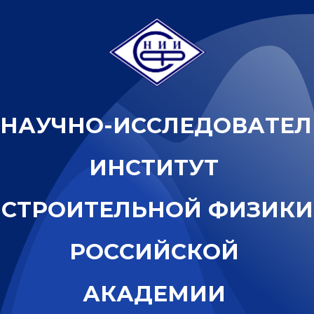
Н
А
У
Ч
Н
О
-
И
С
С
Л
Е
Д
О
В
А
Т
Е
Л
И
Н
С
Т
И
Т
У
Т
С
Т
Р
О
И
Т
Е
Л
Ь
Н
О
Й
Ф
И
З
И
К
И
Р
О
С
С
И
Й
С
К
О
Й
А
К
А
Д
Е
М
И
И