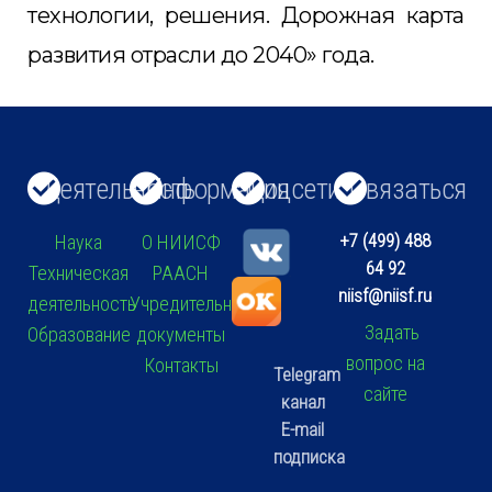
технологии, решения. Дорожная карта
развития отрасли до 2040» года.
Деятельность
Информация
Соцсети
Связаться
+7 (499) 488
Наука
О НИИСФ
64 92
Техническая
РААСН
niisf@niisf.ru
деятельность
Учредительные
Задать
Образование
документы
вопрос на
Контакты
Telegram
сайте
канал
E-mail
подписка