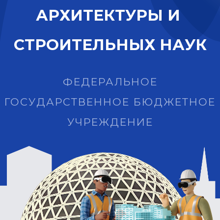
А
Р
Х
И
Т
Е
К
Т
У
Р
Ы
И
С
Т
Р
О
И
Т
Е
Л
Ь
Н
Ы
Х
Н
А
У
К
ФЕДЕРАЛЬНОЕ
ГОСУДАРСТВЕННОЕ БЮДЖЕТНОЕ
УЧРЕЖДЕНИЕ