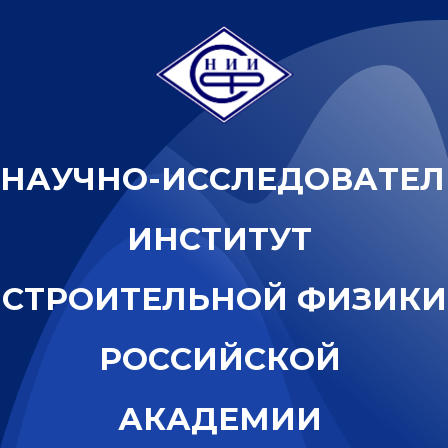
Н
А
У
Ч
Н
О
-
И
С
С
Л
Е
Д
О
В
А
Т
Е
Л
И
Н
С
Т
И
Т
У
Т
С
Т
Р
О
И
Т
Е
Л
Ь
Н
О
Й
Ф
И
З
И
К
И
Р
О
С
С
И
Й
С
К
О
Й
А
К
А
Д
Е
М
И
И