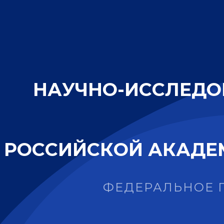
Н
А
У
Ч
Н
О
-
И
С
С
Л
Е
Д
О
Р
О
С
С
И
Й
С
К
О
Й
А
К
А
Д
Е
ФЕДЕРАЛЬНОЕ 