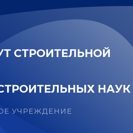
У
Т
С
Т
Р
О
И
Т
Е
Л
Ь
Н
О
Й
С
Т
Р
О
И
Т
Е
Л
Ь
Н
Ы
Х
Н
А
У
К
ОЕ УЧРЕЖДЕНИЕ