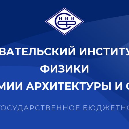
В
А
Т
Е
Л
Ь
С
К
И
Й
И
Н
С
Т
И
Т
Ф
И
З
И
К
И
М
И
И
А
Р
Х
И
Т
Е
К
Т
У
Р
Ы
И
ГОСУДАРСТВЕННОЕ БЮДЖЕТН