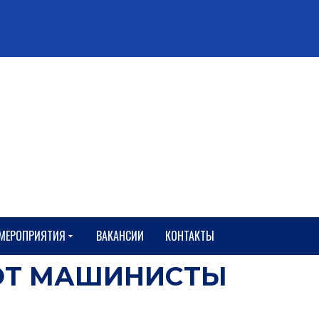
127238, г.Москва
Локомотивный проезд, 21
+7 (495) 482 35 47
+7 (499) 488 64 92
niisf@niisf.ru
МЕРОПРИЯТИЯ
ВАКАНСИИ
КОНТАКТЫ
ЮТ МАШИНИСТЫ