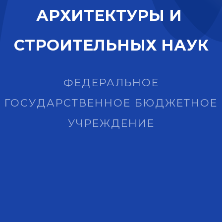
А
Р
Х
И
Т
Е
К
Т
У
Р
Ы
И
С
Т
Р
О
И
Т
Е
Л
Ь
Н
Ы
Х
Н
А
У
К
ФЕДЕРАЛЬНОЕ
ГОСУДАРСТВЕННОЕ БЮДЖЕТНОЕ
УЧРЕЖДЕНИЕ