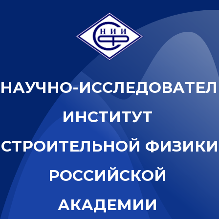
Н
А
У
Ч
Н
О
-
И
С
С
Л
Е
Д
О
В
А
Т
Е
Л
И
Н
С
Т
И
Т
У
Т
С
Т
Р
О
И
Т
Е
Л
Ь
Н
О
Й
Ф
И
З
И
К
И
Р
О
С
С
И
Й
С
К
О
Й
А
К
А
Д
Е
М
И
И