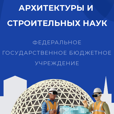
А
Р
Х
И
Т
Е
К
Т
У
Р
Ы
И
С
Т
Р
О
И
Т
Е
Л
Ь
Н
Ы
Х
Н
А
У
К
ФЕДЕРАЛЬНОЕ
ГОСУДАРСТВЕННОЕ БЮДЖЕТНОЕ
УЧРЕЖДЕНИЕ