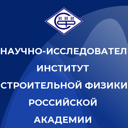
Н
А
У
Ч
Н
О
-
И
С
С
Л
Е
Д
О
В
А
Т
Е
Л
И
Н
С
Т
И
Т
У
Т
С
Т
Р
О
И
Т
Е
Л
Ь
Н
О
Й
Ф
И
З
И
К
И
Р
О
С
С
И
Й
С
К
О
Й
А
К
А
Д
Е
М
И
И