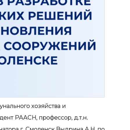
нального хозяйства и
нт РААСН, профессор, д.т.н.
атора г. Смоленск Выдрина А.Н. по