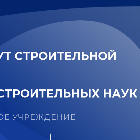
У
Т
С
Т
Р
О
И
Т
Е
Л
Ь
Н
О
Й
С
Т
Р
О
И
Т
Е
Л
Ь
Н
Ы
Х
Н
А
У
К
ОЕ УЧРЕЖДЕНИЕ