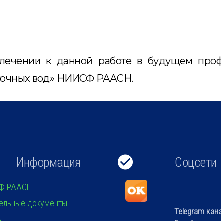
влечении к данной работе в будущем про
сточных вод» НИИСФ РААСН.
Информация
Соцсети
Ф РААСН
ельные документы
Telegram кан
ы