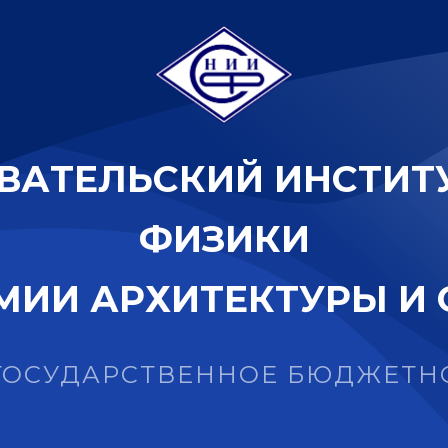
В
А
Т
Е
Л
Ь
С
К
И
Й
И
Н
С
Т
И
Т
Ф
И
З
И
К
И
М
И
И
А
Р
Х
И
Т
Е
К
Т
У
Р
Ы
И
ГОСУДАРСТВЕННОЕ БЮДЖЕТН