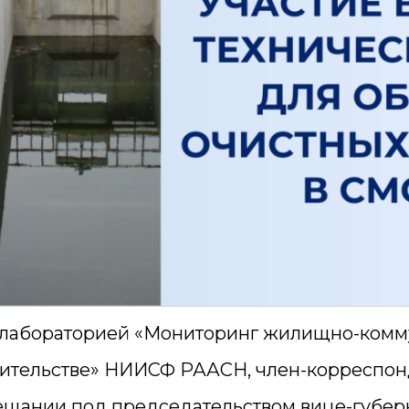
 лабораторией «Мониторинг жилищно-комму
ительстве» НИИСФ РААСН, член-корреспонде
ещании под председательством вице-губерн