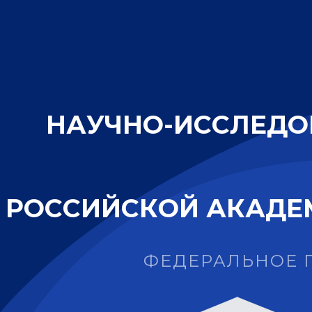
Н
А
У
Ч
Н
О
-
И
С
С
Л
Е
Д
О
Р
О
С
С
И
Й
С
К
О
Й
А
К
А
Д
Е
ФЕДЕРАЛЬНОЕ 