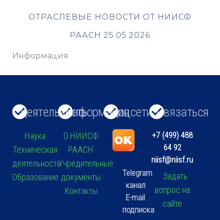
ОТРАСЛЕВЫЕ НОВОСТИ ОТ НИИСФ
РААСН 25.05.2026
Информация
Деятельность
Информация
Соцсети
Связаться
+7 (499) 488
Наука
О НИИСФ
64 92
Техническая
РААСН
niisf@niisf.ru
деятельность
Учредительные
Telegram
Задать
Образование
документы
канал
вопрос на
Контакты
E-mail
сайте
подписка