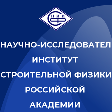
Н
А
У
Ч
Н
О
-
И
С
С
Л
Е
Д
О
В
А
Т
Е
Л
И
Н
С
Т
И
Т
У
Т
С
Т
Р
О
И
Т
Е
Л
Ь
Н
О
Й
Ф
И
З
И
К
И
Р
О
С
С
И
Й
С
К
О
Й
А
К
А
Д
Е
М
И
И