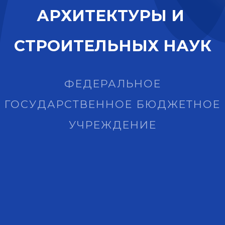
А
Р
Х
И
Т
Е
К
Т
У
Р
Ы
И
С
Т
Р
О
И
Т
Е
Л
Ь
Н
Ы
Х
Н
А
У
К
ФЕДЕРАЛЬНОЕ
ГОСУДАРСТВЕННОЕ БЮДЖЕТНОЕ
УЧРЕЖДЕНИЕ