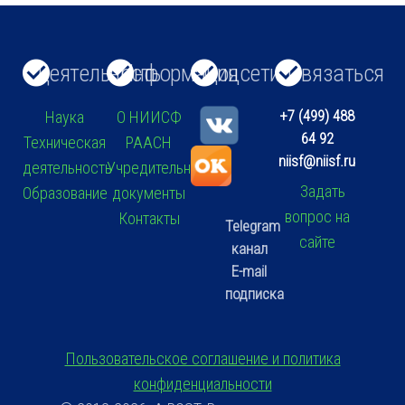
Деятельность
Информация
Соцсети
Связаться
+7 (499) 488
Наука
О НИИСФ
64 92
Техническая
РААСН
niisf@niisf.ru
деятельность
Учредительные
Задать
Образование
документы
вопрос на
Контакты
Telegram
сайте
канал
E-mail
подписка
Пользовательское соглашение и политика
конфиденциальности