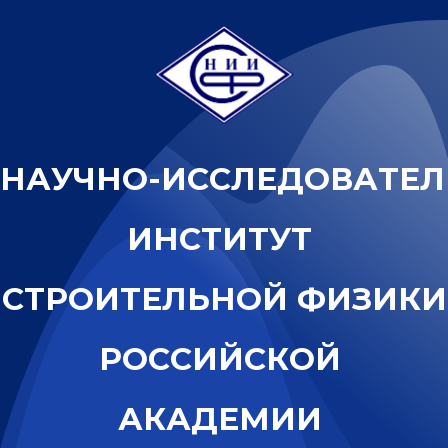
Н
А
У
Ч
Н
О
-
И
С
С
Л
Е
Д
О
В
А
Т
Е
Л
И
Н
С
Т
И
Т
У
Т
С
Т
Р
О
И
Т
Е
Л
Ь
Н
О
Й
Ф
И
З
И
К
И
Р
О
С
С
И
Й
С
К
О
Й
А
К
А
Д
Е
М
И
И