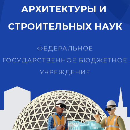
А
Р
Х
И
Т
Е
К
Т
У
Р
Ы
И
С
Т
Р
О
И
Т
Е
Л
Ь
Н
Ы
Х
Н
А
У
К
ФЕДЕРАЛЬНОЕ
ГОСУДАРСТВЕННОЕ БЮДЖЕТНОЕ
УЧРЕЖДЕНИЕ