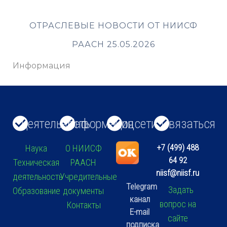
ОТРАСЛЕВЫЕ НОВОСТИ ОТ НИИСФ
РААСН 25.05.2026
Информация
Деятельность
Информация
Соцсети
Связаться
+7 (499) 488
Наука
О НИИСФ
64 92
Техническая
РААСН
niisf@niisf.ru
деятельность
Учредительные
Telegram
Задать
Образование
документы
канал
вопрос на
Контакты
E-mail
сайте
подписка