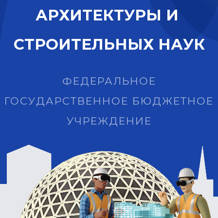
А
Р
Х
И
Т
Е
К
Т
У
Р
Ы
И
С
Т
Р
О
И
Т
Е
Л
Ь
Н
Ы
Х
Н
А
У
К
ФЕДЕРАЛЬНОЕ
ГОСУДАРСТВЕННОЕ БЮДЖЕТНОЕ
УЧРЕЖДЕНИЕ