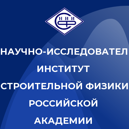
Н
А
У
Ч
Н
О
-
И
С
С
Л
Е
Д
О
В
А
Т
Е
Л
И
Н
С
Т
И
Т
У
Т
С
Т
Р
О
И
Т
Е
Л
Ь
Н
О
Й
Ф
И
З
И
К
И
Р
О
С
С
И
Й
С
К
О
Й
А
К
А
Д
Е
М
И
И