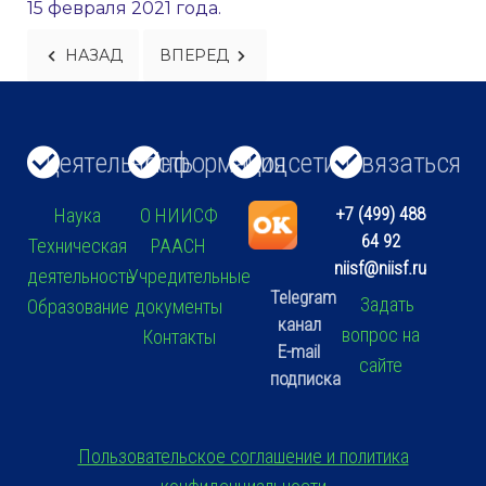
15 февраля 2021 года.
ПРЕДЫДУЩИЙ: НОВОСТИ 45
СЛЕДУЮЩИЙ: НОВОСТИ 47
НАЗАД
ВПЕРЕД
Деятельность
Информация
Соцсети
Связаться
+7 (499) 488
Наука
О НИИСФ
64 92
Техническая
РААСН
niisf@niisf.ru
деятельность
Учредительные
Telegram
Задать
Образование
документы
канал
вопрос на
Контакты
E-mail
сайте
подписка
Пользовательское соглашение и политика