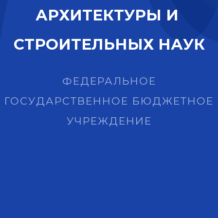
А
Р
Х
И
Т
Е
К
Т
У
Р
Ы
И
С
Т
Р
О
И
Т
Е
Л
Ь
Н
Ы
Х
Н
А
У
К
ФЕДЕРАЛЬНОЕ
ГОСУДАРСТВЕННОЕ БЮДЖЕТНОЕ
УЧРЕЖДЕНИЕ