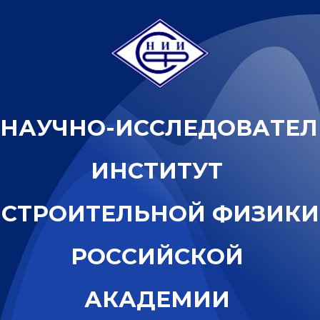
Н
А
У
Ч
Н
О
-
И
С
С
Л
Е
Д
О
В
А
Т
Е
Л
И
Н
С
Т
И
Т
У
Т
С
Т
Р
О
И
Т
Е
Л
Ь
Н
О
Й
Ф
И
З
И
К
И
Р
О
С
С
И
Й
С
К
О
Й
А
К
А
Д
Е
М
И
И