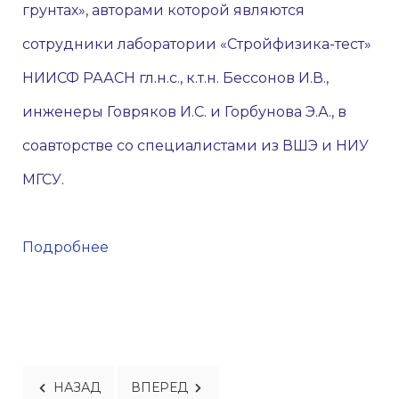
грунтах», авторами которой являются
сотрудники лаборатории «Стройфизика-тест»
НИИСФ РААСН гл.н.с., к.т.н. Бессонов И.В.,
инженеры Говряков И.С. и Горбунова Э.А., в
соавторстве со специалистами из ВШЭ и НИУ
МГСУ.
Подробнее
ПРЕДЫДУЩИЙ: НОВОСТИ 21
СЛЕДУЮЩИЙ: НОВОСТИ 23
НАЗАД
ВПЕРЕД