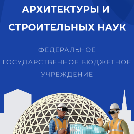
А
Р
Х
И
Т
Е
К
Т
У
Р
Ы
И
С
Т
Р
О
И
Т
Е
Л
Ь
Н
Ы
Х
Н
А
У
К
ФЕДЕРАЛЬНОЕ
ГОСУДАРСТВЕННОЕ БЮДЖЕТНОЕ
УЧРЕЖДЕНИЕ