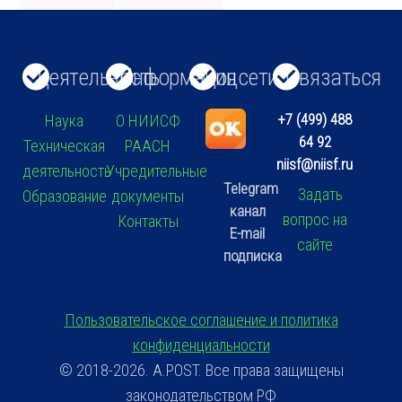
Деятельность
Информация
Соцсети
Связаться
+7 (499) 488
Наука
О НИИСФ
64 92
Техническая
РААСН
niisf@niisf.ru
деятельность
Учредительные
Telegram
Задать
Образование
документы
канал
вопрос на
Контакты
E-mail
сайте
подписка
Пользовательское соглашение и политика
конфиденциальности
© 2018-2026. A.POST. Все права защищены
законодательством РФ