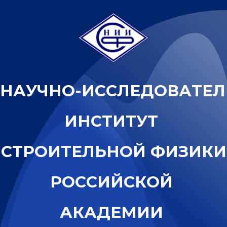
Н
А
У
Ч
Н
О
-
И
С
С
Л
Е
Д
О
В
А
Т
Е
Л
И
Н
С
Т
И
Т
У
Т
С
Т
Р
О
И
Т
Е
Л
Ь
Н
О
Й
Ф
И
З
И
К
И
Р
О
С
С
И
Й
С
К
О
Й
А
К
А
Д
Е
М
И
И