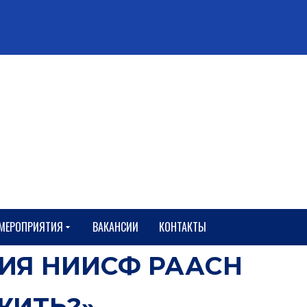
127238, г.Москва
Локомотивный проезд, 21
+7 (495) 482 35 47
+7 (499) 488 64 92
niisf@niisf.ru
МЕРОПРИЯТИЯ
ВАКАНСИИ
КОНТАКТЫ
ЦИЯ НИИСФ РААСН
ЖИТЬ?»