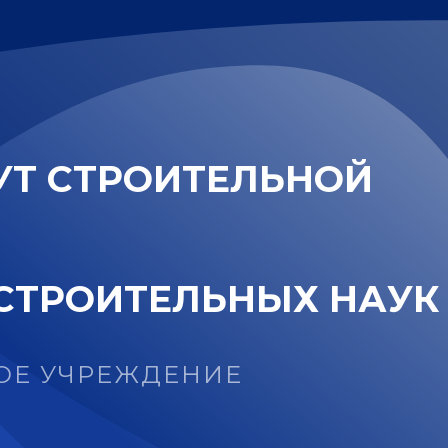
У
Т
С
Т
Р
О
И
Т
Е
Л
Ь
Н
О
Й
С
Т
Р
О
И
Т
Е
Л
Ь
Н
Ы
Х
Н
А
У
К
ОЕ УЧРЕЖДЕНИЕ