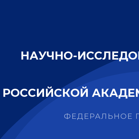
Н
А
У
Ч
Н
О
-
И
С
С
Л
Е
Д
О
Р
О
С
С
И
Й
С
К
О
Й
А
К
А
Д
Е
ФЕДЕРАЛЬНОЕ 