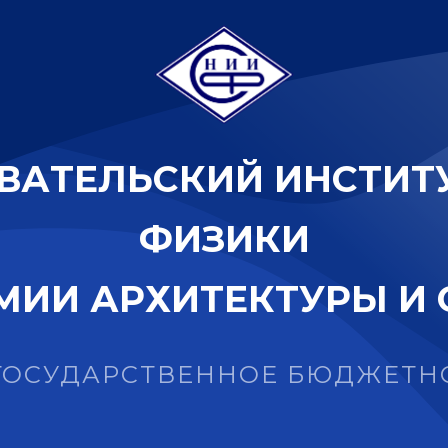
В
А
Т
Е
Л
Ь
С
К
И
Й
И
Н
С
Т
И
Т
Ф
И
З
И
К
И
М
И
И
А
Р
Х
И
Т
Е
К
Т
У
Р
Ы
И
ГОСУДАРСТВЕННОЕ БЮДЖЕТН