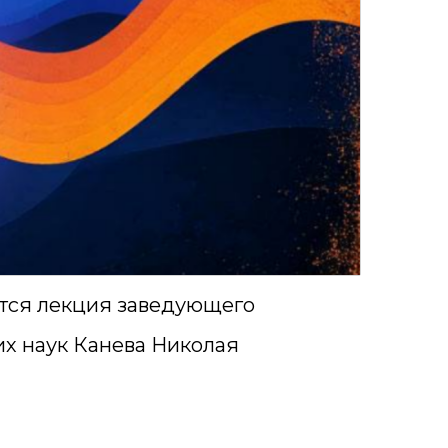
ится лекция заведующего
х наук Канева Николая