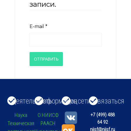
записи.
E-mail
*
ОТПРАВИТЬ
Деятельность
Информация
Соцсети
Связаться
+7 (499) 488
Наука
О НИИСФ
64 92
Техническая
РААСН
niisf@niisf.ru