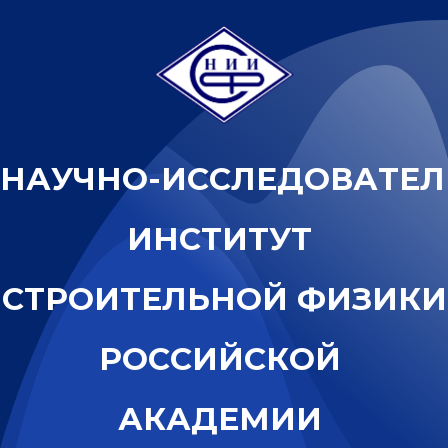
Н
А
У
Ч
Н
О
-
И
С
С
Л
Е
Д
О
В
А
Т
Е
Л
И
Н
С
Т
И
Т
У
Т
С
Т
Р
О
И
Т
Е
Л
Ь
Н
О
Й
Ф
И
З
И
К
И
Р
О
С
С
И
Й
С
К
О
Й
А
К
А
Д
Е
М
И
И