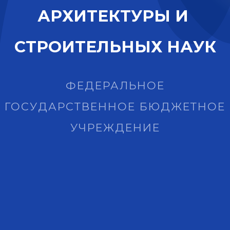
А
Р
Х
И
Т
Е
К
Т
У
Р
Ы
И
С
Т
Р
О
И
Т
Е
Л
Ь
Н
Ы
Х
Н
А
У
К
ФЕДЕРАЛЬНОЕ
ГОСУДАРСТВЕННОЕ БЮДЖЕТНОЕ
УЧРЕЖДЕНИЕ